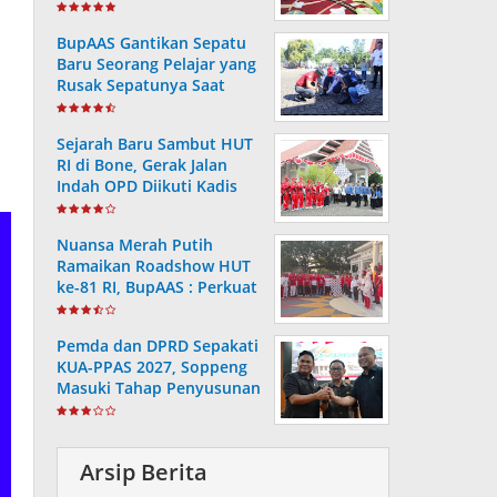
BupAAS Gantikan Sepatu
Baru Seorang Pelajar yang
Rusak Sepatunya Saat
Gerak Jalan Kemerdekaan
Sejarah Baru Sambut HUT
RI di Bone, Gerak Jalan
Indah OPD Diikuti Kadis
Hingga Camat
Nuansa Merah Putih
Ramaikan Roadshow HUT
ke-81 RI, BupAAS : Perkuat
Silaturahmi dan Pola
Hidup Sehat
Pemda dan DPRD Sepakati
KUA-PPAS 2027, Soppeng
Masuki Tahap Penyusunan
Rancangan APBD
Arsip Berita