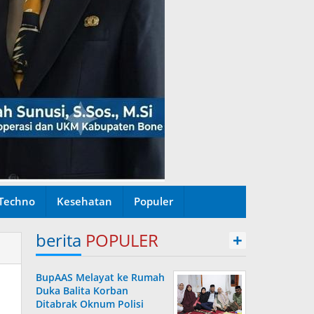
Techno
Kesehatan
Populer
berita
POPULER
+
BupAAS Melayat ke Rumah
Duka Balita Korban
Ditabrak Oknum Polisi